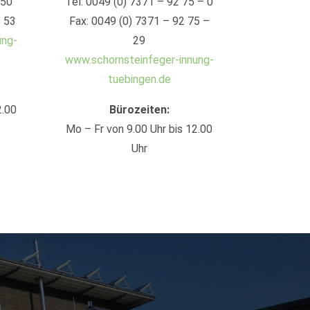
 50
Tel: 0049 (0) 7371 – 92 75 – 0
6 53
Fax: 0049 (0) 7371 – 92 75 –
ung-
29
www.schornsteinfeger-innung-
tuebingen.de
2.00
Bürozeiten:
Mo – Fr von 9.00 Uhr bis 12.00
Uhr