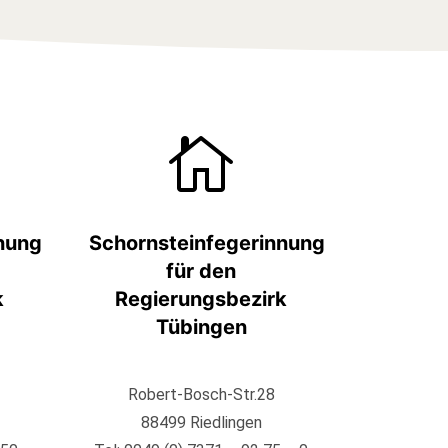

nung
Schornsteinfegerinnung
für den
k
Regierungsbezirk
Tübingen
Robert-Bosch-Str.28
88499 Riedlingen