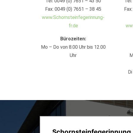
Tel: 0049 (0) 7651 – 43 50
Tel:
Fax: 0049 (0) 7651 – 38 45
Fax:
www.Schornsteinfegerinnung-
fr.de
www
Bürozeiten:
Mo – Do von 8.00 Uhr bis 12.00
Uhr
M
Di
Schornsteinfegerinnung