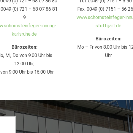
 0049 (0) 721 – 68 07 86 80
Tel: 0049 (0) 7151 – 5 50
 0049 (0) 721 – 68 07 86 81
Fax: 0049 (0) 7151 – 56 2
9
www.schornsteinfeger-inn
.schornsteinfeger-innung-
stuttgart.de
karlsruhe.de
Bürozeiten:
Bürozeiten:
Mo – Fr von 8.00 Uhr bis 1
o, Mi, Do von 9.00 Uhr bis
Uhr
12.00 Uhr,
 von 9.00 Uhr bis 16.00 Uhr